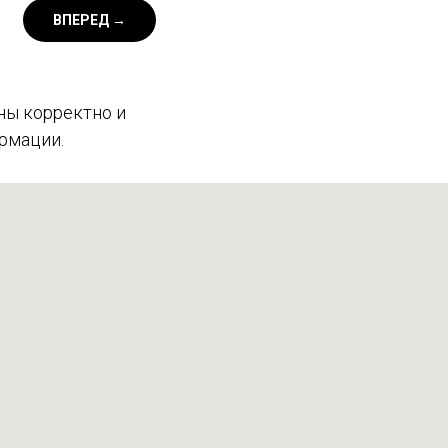
ВПЕРЕД →
ны корректно и
рмации.