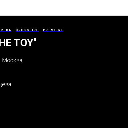
ORECA
CROSSFIRE
PREMIERE
HE TOY"
г. Москва
цева