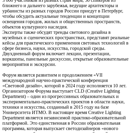
3 000 участников из разных стран мира, 50 спикеров из
ближнего и дальнего зарубежья, ведущие архитекторы и
урбанисты из разных городов России приедут в Петербург,
чтобы обсудить актуальные тенденции и концепции
освещения городов, жилых и общественных пространств,
объектов культурного наследия.
Эксперты также обсудят тренды светового дизайна в
музейных и сценических пространствах, представят реальные
кейсы для практического применения световых технологий в
сфере бизнеса, науки, искусства, городской среды.
Двухдневный форум включает лекции, презентации,
воркшопы, панельные дискуссии, открытые образовательные
мероприятия и экскурсии.
Форум является развитием и продолжением «VII
международной научно-практической конференция
«Световой дизайн», которой в 2024 году исполняется 10 лет.
Организатором Форума выступает CLD (Creative Lighting
Department) – один из прогрессивных образовательных и
экспериментально-практических проектов в области науки,
техники и искусства, созданный в 2015 году на базе
Университета ИТМО. В настоящее время Creative Lighting
Department является независимой практико-образовательной
платформой. Это единственная в России образовательная
программа, которая выпускает светодизайнеров «нового