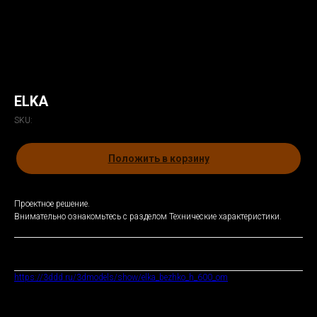
ELKA
SKU:
Положить в корзину
Проектное решение.
Внимательно ознакомьтесь с разделом Технические характеристики.
3d модель
https://3ddd.ru/3dmodels/show/elka_bezhko_h_600_om
https://3ddd.ru/3dmodels/show/elka_h_1500_om
https://3ddd.ru/3dmodels/show/elka_bezhko_h_2500_om