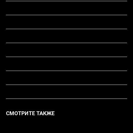
Толщина, цвет и вид металла
Описание модели
Технические характеристики
Особенности металлов
Диммирование
Срок изготовления
Доставка
СМОТРИТЕ ТАКЖЕ